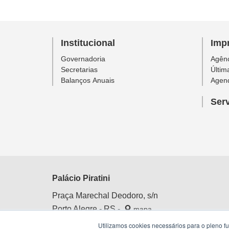
Institucional
Imp
Governadoria
Agênc
Secretarias
Últim
Balanços Anuais
Agen
Ser
Palácio Piratini
Praça Marechal Deodoro, s/n
Porto Alegre - RS -
mapa
Centro Histórico
Utilizamos cookies necessários para o pleno f