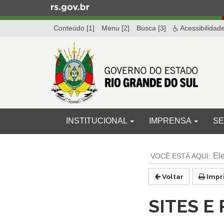
Ir
para
Conteúdo [1]
Menu [2]
Busca [3]
Acessibilidad
o
conteúdo
Ir
para
o
menu
Ir
para
Início
INICIAL
INSTITUCIONAL
IMPRENSA
SE
a
do
busca
menu
Início
do
El
conteúdo
Voltar
Impr
SITES E