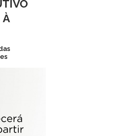
UTIVO
 À
 das
ões