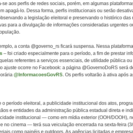
-se aos perfis de redes sociais, porém, em algumas plataformas
m apagá-lo. Dessa forma, perfis institucionais ou serão desati
servando a legislação eleitoral e preservando o histórico das
tivas para a divulgação de informações consideradas urgentes o
população.
emplo, a conta @governo_rs ficará suspensa. Nessa plataforma,
s
– foi criado especialmente para o período, a fim de prestar i
uelas referentes a serviços essenciais, de utilidade pública ou
 ajuste ocorre no Facebook: a página @GovernoDoRS será de
orária
@InformacoesGovRS
. Os perfis voltarão à ativa após a
e o período eleitoral, a publicidade institucional dos atos, progr
os e entidades da administração pública estadual direta e ind
licidade institucional — como em mídia exterior (OOH/DOOH), no 
s e no cinema — terá sua veiculação encerrada na sexta-feira (3/
teriais como painéis e outdoors. As agências licitadas e empre