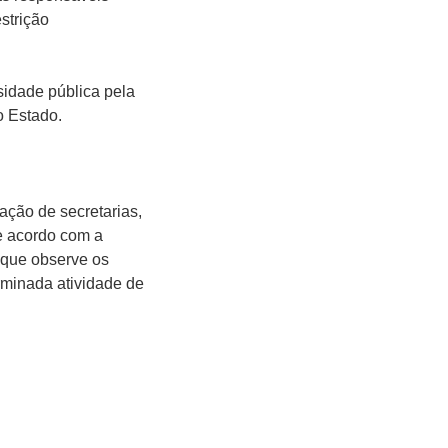
strição
sidade pública pela
o Estado.
ção de secretarias,
de acordo com a
e que observe os
erminada atividade de