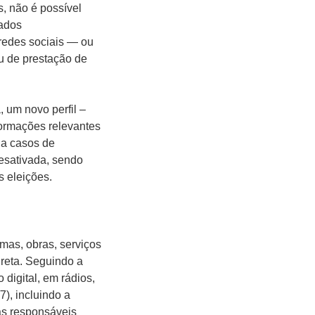
, não é possível
vados
 redes sociais — ou
u de prestação de
 um novo perfil –
nformações relevantes
 a casos de
sativada, sendo
s eleições.
amas, obras, serviços
ireta. Seguindo a
digital, em rádios,
7), incluindo a
sas responsáveis