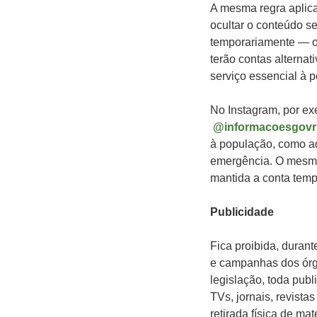
A mesma regra aplica
ocultar o conteúdo se
temporariamente — ob
terão contas alterna
serviço essencial à 
No Instagram, por ex
@informacoesgovr
à população, como aq
emergência. O mesmo
mantida a conta temp
Publicidade
Fica proibida, durant
e campanhas dos órgã
legislação, toda pub
TVs, jornais, revista
retirada física de ma