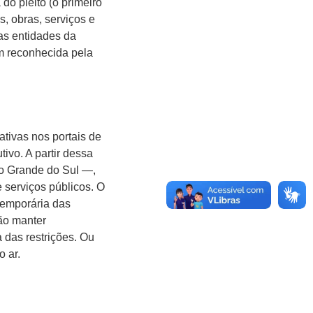
do pleito (o primeiro
s, obras, serviços e
as entidades da
im reconhecida pela
ativas nos portais de
ivo. A partir dessa
io Grande do Sul —,
 serviços públicos. O
 temporária das
ção manter
 das restrições. Ou
o ar.