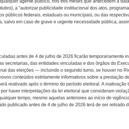
 qualquer agente público, nos três meses que antecedem a data 
tubro), a “autorizar publicidade institucional dos atos, programa
 públicos federais, estaduais ou municipais, ou das respectiv
ta, salvo em caso de grave e urgente necessidade pública, ass
culadas antes de 4 de julho de 2026 ficarão temporariamente in
as secretarias, das entidades vinculadas e dos órgãos do Execut
 final das eleições — incluindo o segundo turno, se houver no R
novos conteúdos estritamente informativos sobre a prestação de
 será reativado após o término do período eleitoral. A inativação
 por haver interpretações da lei eleitoral que consideram viola
 qualquer tempo, mesmo aquelas anteriores ao início de vigência
o publicado antes de 4 de julho de 2026 terá de ser retirado d