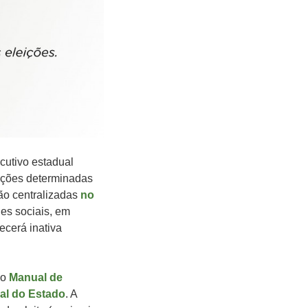
ecutivo estadual
ições determinadas
ão centralizadas
no
des sociais, em
ecerá inativa
no
Manual de
al do Estado
. A