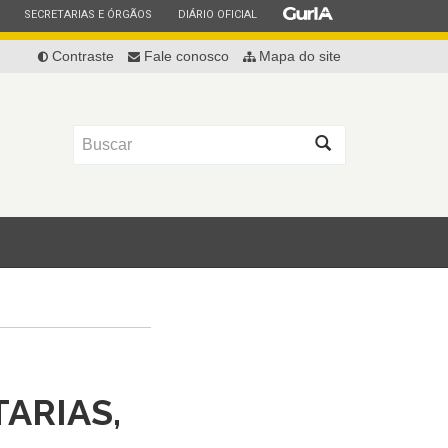
ESTADO
ESTADO
ESTADO
SECRETARIAS E ÓRGÃOS
DIÁRIO OFICIAL
Contraste
Fale conosco
Mapa do site
Buscar
TARIAS,