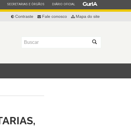
ESTADO
ESTADO
ESTADO
SECRETARIAS E ÓRGÃOS
DIÁRIO OFICIAL
Contraste
Fale conosco
Mapa do site
Buscar
TARIAS,