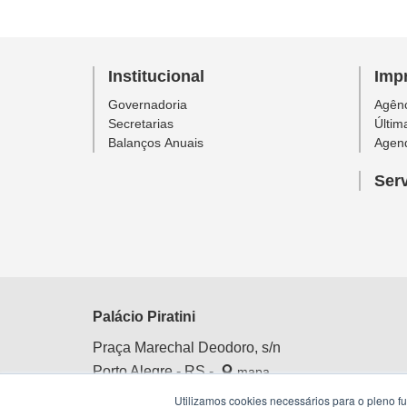
Institucional
Imp
Governadoria
Agênc
Secretarias
Últim
Balanços Anuais
Agen
Ser
Palácio Piratini
Praça Marechal Deodoro, s/n
Porto Alegre - RS -
mapa
Centro Histórico
Utilizamos cookies necessários para o pleno f