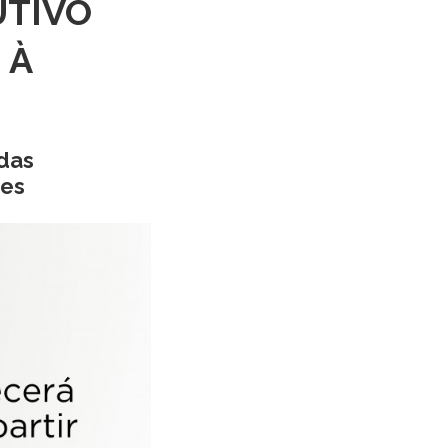
UTIVO
 À
 das
ões