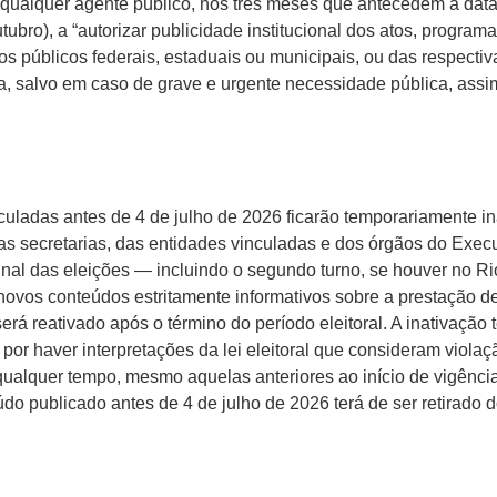
 qualquer agente público, nos três meses que antecedem a data 
tubro), a “autorizar publicidade institucional dos atos, programa
 públicos federais, estaduais ou municipais, ou das respectiv
ta, salvo em caso de grave e urgente necessidade pública, ass
culadas antes de 4 de julho de 2026 ficarão temporariamente in
as secretarias, das entidades vinculadas e dos órgãos do Execut
 final das eleições — incluindo o segundo turno, se houver no R
novos conteúdos estritamente informativos sobre a prestação de
 será reativado após o término do período eleitoral. A inativação
 por haver interpretações da lei eleitoral que consideram viola
 qualquer tempo, mesmo aquelas anteriores ao início de vigência
o publicado antes de 4 de julho de 2026 terá de ser retirado d