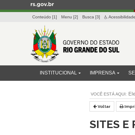
Ir
para
Conteúdo [1]
Menu [2]
Busca [3]
Acessibilidad
o
conteúdo
Ir
para
o
menu
Ir
para
Início
INICIAL
INSTITUCIONAL
IMPRENSA
SE
a
do
busca
menu
Início
do
El
conteúdo
Voltar
Impr
SITES E