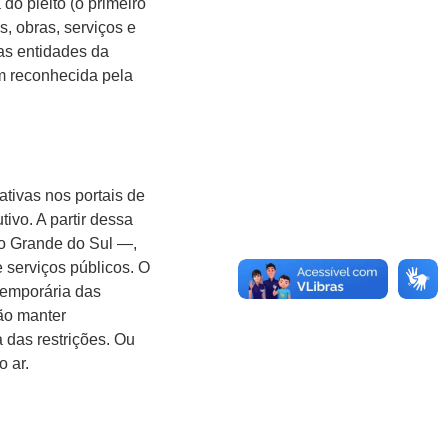
do pleito (o primeiro
s, obras, serviços e
as entidades da
im reconhecida pela
ativas nos portais de
ivo. A partir dessa
io Grande do Sul —,
 serviços públicos. O
 temporária das
ção manter
 das restrições. Ou
o ar.