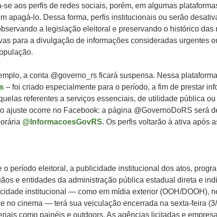
-se aos perfis de redes sociais, porém, em algumas plataformas
m apagá-lo. Dessa forma, perfis institucionais ou serão desati
servando a legislação eleitoral e preservando o histórico das
tivas para a divulgação de informações consideradas urgentes o
população.
emplo, a conta @governo_rs ficará suspensa. Nessa plataforma,
s
– foi criado especialmente para o período, a fim de prestar i
uelas referentes a serviços essenciais, de utilidade pública ou
 ajuste ocorre no Facebook: a página @GovernoDoRS será de
orária
@InformacoesGovRS
. Os perfis voltarão à ativa após a
e o período eleitoral, a publicidade institucional dos atos, progr
os e entidades da administração pública estadual direta e ind
licidade institucional — como em mídia exterior (OOH/DOOH), no 
s e no cinema — terá sua veiculação encerrada na sexta-feira (3/
teriais como painéis e outdoors. As agências licitadas e empre