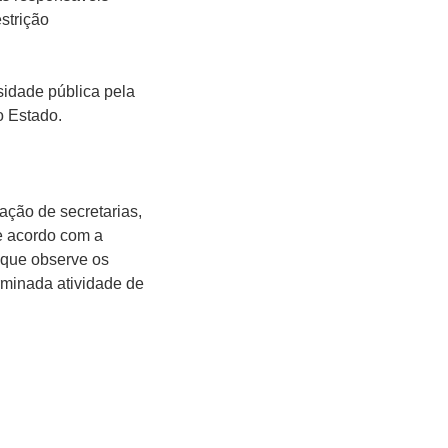
strição
sidade pública pela
o Estado.
ção de secretarias,
de acordo com a
e que observe os
erminada atividade de