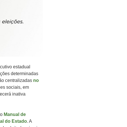
ecutivo estadual
ições determinadas
ão centralizadas
no
des sociais, em
ecerá inativa
no
Manual de
al do Estado
. A