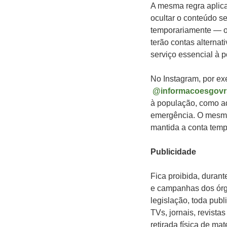
A mesma regra aplica
ocultar o conteúdo se
temporariamente — ob
terão contas alterna
serviço essencial à 
No Instagram, por ex
@informacoesgovr
à população, como aq
emergência. O mesmo
mantida a conta temp
Publicidade
Fica proibida, durant
e campanhas dos órgã
legislação, toda pub
TVs, jornais, revista
retirada física de ma