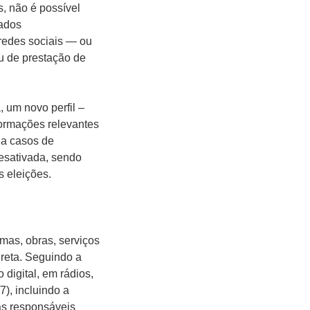
, não é possível
vados
 redes sociais — ou
u de prestação de
 um novo perfil –
nformações relevantes
 a casos de
sativada, sendo
s eleições.
amas, obras, serviços
ireta. Seguindo a
digital, em rádios,
7), incluindo a
sas responsáveis